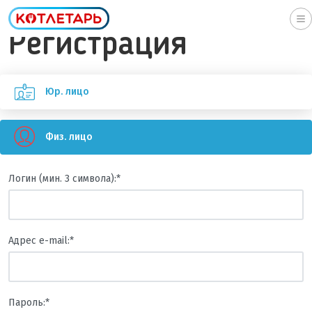
To
Регистрация
na
Юр. лицо
Физ. лицо
Логин (мин. 3 символа):
*
Адрес e-mail:
*
Пароль:
*