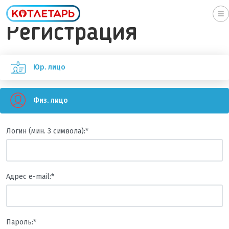
To
Регистрация
na
Юр. лицо
Физ. лицо
Логин (мин. 3 символа):
*
Адрес e-mail:
*
Пароль:
*