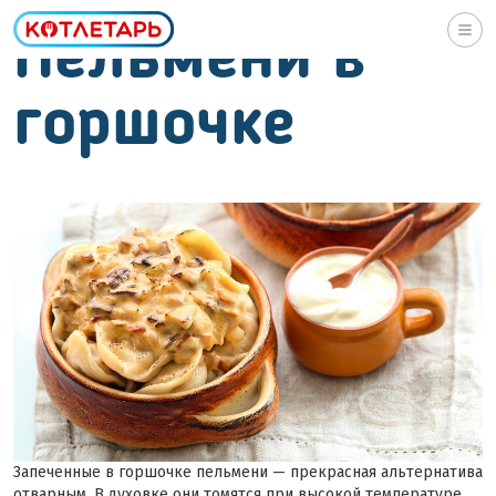
Togg
Пельмени в
navi
горшочке
Запеченные в горшочке пельмени — прекрасная альтернатива
отварным. В духовке они томятся при высокой температуре,