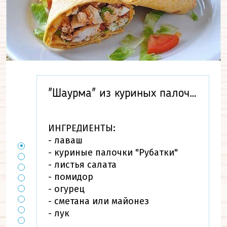
"Шаурма" из куриных палочек
ИНГРЕДИЕНТЫ:
- лаваш
- куриные палочки "Рубатки"
- листья салата
- помидор
- огурец
- сметана или майонез
- лук