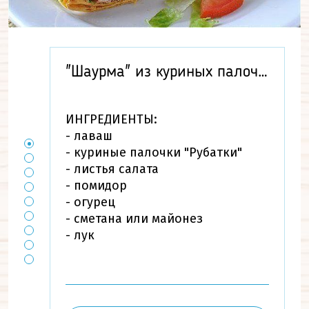
"Шаурма" из куриных палочек
ИНГРЕДИЕНТЫ:
- лаваш
- куриные палочки "Рубатки"
- листья салата
- помидор
- огурец
- сметана или майонез
- лук