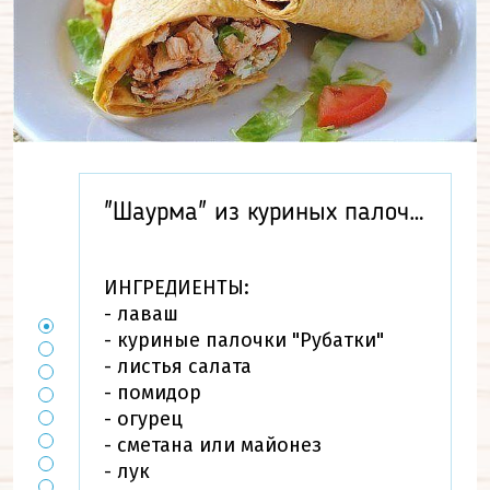
"Шаурма" из куриных палочек
ИНГРЕДИЕНТЫ:
- лаваш
- куриные палочки "Рубатки"
- листья салата
- помидор
- огурец
- сметана или майонез
- лук